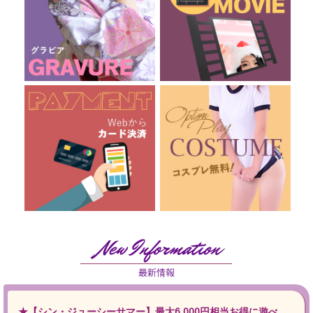
★【シン・ジューシーサマー】最大6,000円相当お得に遊べる★